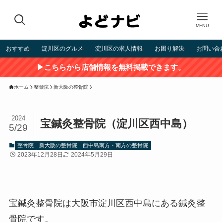
MENU
おすすめ
淀川区のグルメ
淀川区の求人情報
お困り解決
お問い合
▶こちらから店舗情報を無料掲載できます。
ホーム
整骨院
新大阪の整骨院
2024
宝鍼灸整骨院（淀川区西中島）
5/29
整骨院
新大阪の整骨院
西中島南方・南方の整骨院
2023年12月28日
2024年5月29日
宝鍼灸整骨院は大阪市淀川区西中島にある鍼灸整
骨院です。