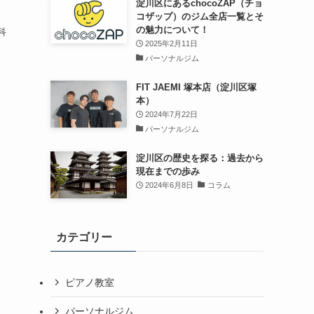
淀川区にあるchocoZAP（チョ
コザップ）のジム全店一覧とそ
の魅力について！
科
2025年2月11日
パーソナルジム
FIT JAEMI 塚本店（淀川区塚
本）
2024年7月22日
パーソナルジム
淀川区の歴史を探る：過去から
現在までの歩み
2024年6月8日
コラム
カテゴリー
ピアノ教室
パーソナルジム