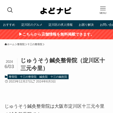
MENU
おすすめ
淀川区のグルメ
淀川区の求人情報
お困り解決
お問い合
▶こちらから店舗情報を無料掲載できます。
ホーム
整骨院
十三の整骨院
じゅうそう鍼灸整骨院（淀川区十
2024
6/03
三元今里）
整骨院
十三の整骨院
鍼灸院
十三の鍼灸院
2023年12月27日
2024年6月3日
じゅうそう鍼灸整骨院は大阪市淀川区十三元今里