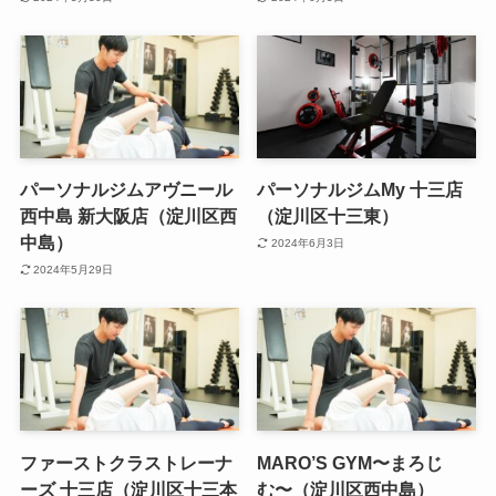
パーソナルジムアヴニール
パーソナルジムMy 十三店
西中島 新大阪店（淀川区西
（淀川区十三東）
中島）
2024年6月3日
2024年5月29日
ファーストクラストレーナ
MARO’S GYM〜まろじ
ーズ 十三店（淀川区十三本
む〜（淀川区西中島）