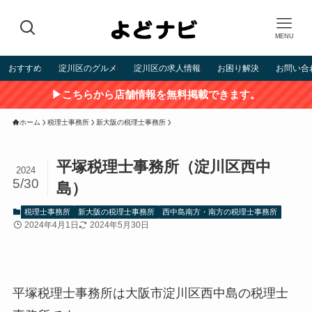
MENU
おすすめ
淀川区のグルメ
淀川区の求人情報
お困り解決
お問い合
▶こちらから店舗情報を無料掲載できます。
ホーム
税理士事務所
新大阪の税理士事務所
平塚税理士事務所（淀川区西中
2024
5/30
島）
税理士事務所
新大阪の税理士事務所
西中島南方・南方の税理士事務所
2024年4月1日
2024年5月30日
平塚税理士事務所は大阪市淀川区西中島の税理士