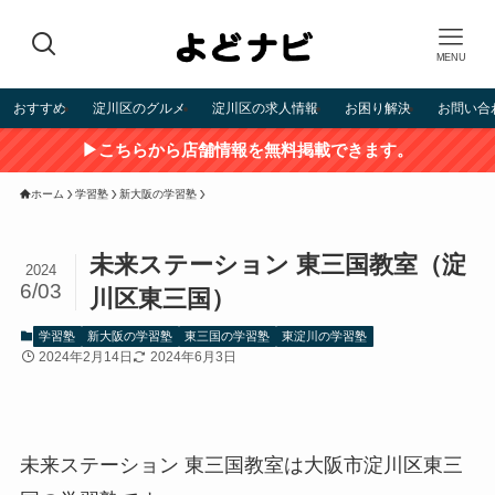
MENU
おすすめ
淀川区のグルメ
淀川区の求人情報
お困り解決
お問い合
▶こちらから店舗情報を無料掲載できます。
ホーム
学習塾
新大阪の学習塾
未来ステーション 東三国教室（淀
2024
6/03
川区東三国）
学習塾
新大阪の学習塾
東三国の学習塾
東淀川の学習塾
2024年2月14日
2024年6月3日
未来ステーション 東三国教室は大阪市淀川区東三